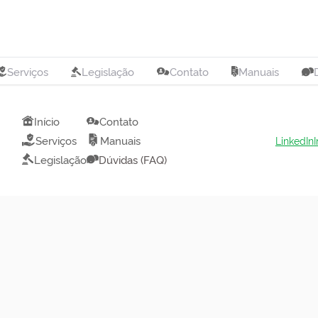
Serviços
Legislação
Contato
Manuais
Início
Contato
Serviços
Manuais
LinkedIn
Legislação
Dúvidas (FAQ)